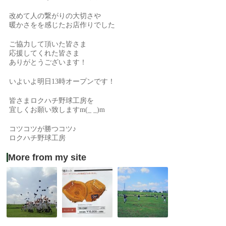
改めて人の繋がりの大切さや
暖かさをを感じたお店作りでした
ご協力して頂いた皆さま
応援してくれた皆さま
ありがとうございます！
いよいよ明日13時オープンです！
皆さまロクハチ野球工房を
宜しくお願い致しますm(_ _)m
コツコツが勝つコツ♪
ロクハチ野球工房
More from my site
ス
グ
グ
テ
ラ
ラ
ッ
ブ
ブ
プ
紹
ト
ワ
介：
ス
ー
久
ド