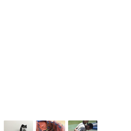
ク
保
リ
ド
田
ル
リ
ス
の
ル
ラ
ご
♫
ッ
紹
ガ
介
ー
♫
ト
レ
ー
ニ
ン
グ
ミ
ッ
ト
TR-
CMP
最
グ
最
近
ラ
後