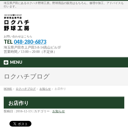
埼玉県戸田にあるロクハチ野球工房。野球用品の販売はもちろん、修理や加工、アドバイスも
行います。
お問い合わせはこちら
TEL
048-280-6873
埼玉県戸田市上戸田3-8-14高山ビル1F
営業時間／13:00～20:00（不定休）
MENU
ロクハチブログ
HOME
»
ロクハチブログ
»
お知らせ
»
お店作り
お店作り
投稿日 : 2016-12-13 | カテゴリー :
お知らせ