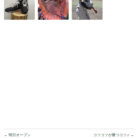
大
ブ
の
注
お
夏。
目
手
1
の
入
日
UPSET
れ
で
オ
方
も
ー
法
長
ダ
♫
い
ー
夏
ス
を…
パ
イ
ク
に
つ
い
て
←
明日オープン
コツコツが勝つコツ♫
→